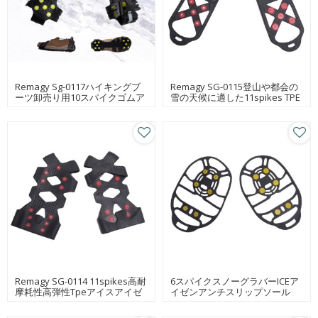
Remagy Sg-0117ハイキングブ
Remagy SG-0115登山や都会の
ーツ卸売り用10スパイクゴムア
雪の天候に適した11spikes TPE
イスクランポン
アイスクランポン
Remagy SG-0114 11spikes高耐
6スパイクスノーグラバーICEア
摩耗性高弾性Tpeアイスアイゼ
イゼンアンチスリップソール
ン卸売り