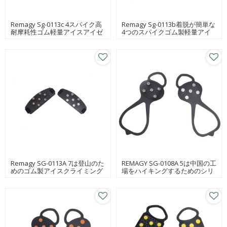
Remagy Sg-0113c 4スパイク高
Remagy Sg-0113b着脱が簡単な
耐摩耗性ゴム軽量アイスアイゼ
4つのスパイクゴム製軽量アイ
ンFoctory
スアイゼン
Remagy SG-0113A 7は登山のた
REMAGY SG-0108A 5は中国の工
めのゴム製アイスクライミング
場をハイキングするためのシリ
アイゼンを釘付けしますサプラ
コン氷のクリートを釘付けしま
イヤー
す