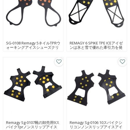
SG-0108 Remagy 5ネイルTPRウ
REMAGY 6 SPIKE TPE ICEアイゼ
ォーキングアイスシューズクリ
ンは氷と雪で優れた牽引力を発
ートアイゼン卸売
揮
Remagy Sg-0107靴の卸売用9ス
Remagy Sg-0106 10スパイクシ
パイクTprノンスリップアイス
リコンノンスリップアイスアイ