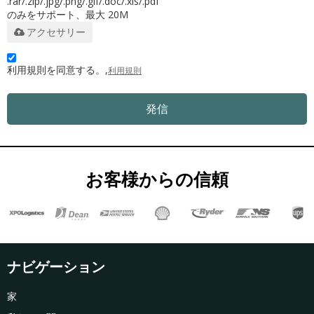
.rar/.zip/.jpg/.png/.gif/.doc/.xls/.pdf
のみをサポート、最大 20M
アクセサリー
利用規則を同意する。,
利用規則
発信
お客様からの信頼
ナビゲーション
家