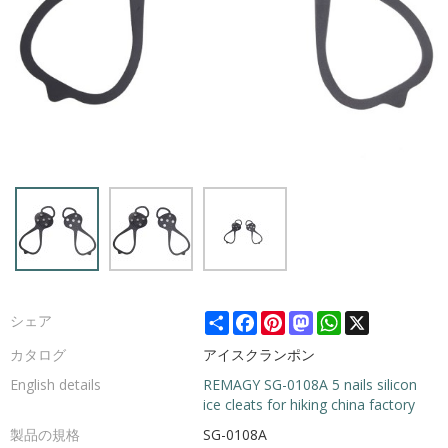
Share
Facebook
Pinterest
Mastodon
WhatsApp
X
シェア
カタログ
アイスクランポン
English details
REMAGY SG-0108A 5 nails silicon
ice cleats for hiking china factory
製品の規格
SG-0108A