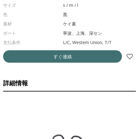
サイズ
s / m / l
色
黒
素材
ケイ素
ポート
寧波、上海、深セン
支払条件
L/C, Western Union, T/T
すぐ連絡
詳細情報