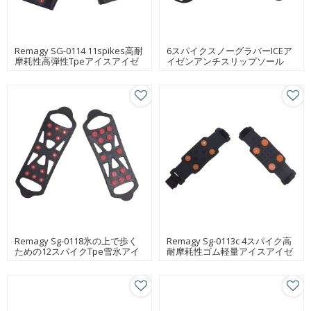
Remagy SG-0114 11spikes高耐
6スパイクスノーグラバーICEア
摩耗性高弾性Tpeアイスアイゼ
イゼンアンチスリップソール
ン卸売り
Remagy Sg-0118氷の上で歩く
Remagy Sg-0113c 4スパイク高
ための12スパイクTpe雪氷アイ
耐摩耗性ゴム軽量アイスアイゼ
ゼン
ンFoctory