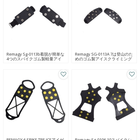
Remagy Sg-0113b着脱が簡単な
Remagy SG-0113A 7は登山のた
4つのスパイクゴム製軽量アイ
めのゴム製アイスクライミング
スアイゼン
アイゼンを釘付けしますサプラ
イヤー
REMAGY 6 SPIKE TPE ICEアイゼ
Remagy Sg-0106 10スパイクシ