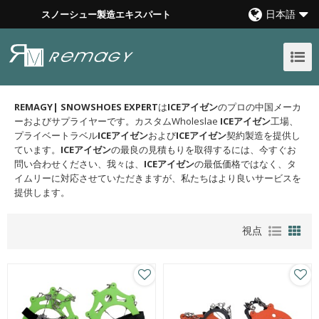
日本語
スノーシュー製造エキスパート
REMAGY| SNOWSHOES EXPERT
は
ICEアイゼン
のプロの中国メーカ
ーおよびサプライヤーです。カスタムWholeslae
ICEアイゼン
工場、
プライベートラベル
ICEアイゼン
および
ICEアイゼン
契約製造を提供し
ています。
ICEアイゼン
の最良の見積もりを取得するには、今すぐお
問い合わせください、我々は、
ICEアイゼン
の最低価格ではなく、タ
イムリーに対応させていただきますが、私たちはより良いサービスを
提供します。
視点