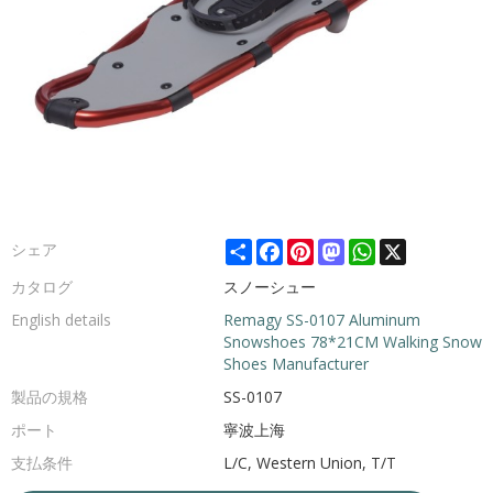
Share
Facebook
Pinterest
Mastodon
WhatsApp
X
シェア
カタログ
スノーシュー
English details
Remagy SS-0107 Aluminum
Snowshoes 78*21CM Walking Snow
Shoes Manufacturer
製品の規格
SS-0107
ポート
寧波上海
支払条件
L/C, Western Union, T/T